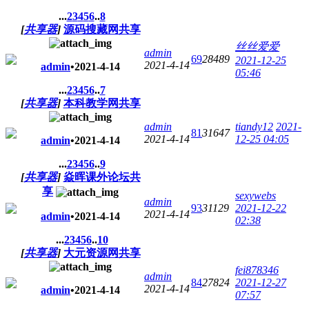
...
2
3
4
5
6
..
8
[
共享器
]
源码搜藏网共享
丝丝爱爱
admin
69
28489
2021-12-25
2021-4-14
admin
•
2021-4-14
05:46
...
2
3
4
5
6
..
7
[
共享器
]
本科教学网共享
admin
tiandy12
2021-
81
31647
2021-4-14
12-25 04:05
admin
•
2021-4-14
...
2
3
4
5
6
..
9
[
共享器
]
焱晖课外论坛共
享
sexywebs
admin
93
31129
2021-12-22
2021-4-14
admin
•
2021-4-14
02:38
...
2
3
4
5
6
..
10
[
共享器
]
大元资源网共享
fei878346
admin
84
27824
2021-12-27
2021-4-14
admin
•
2021-4-14
07:57