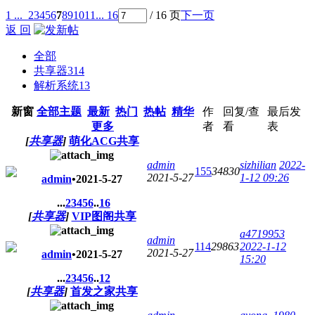
1 ...
2
3
4
5
6
7
8
9
10
11
... 16
/ 16 页
下一页
返 回
全部
共享器
314
解析系统
13
新窗
全部主题
最新
热门
热帖
精华
作
回复/查
最后发
更多
者
看
表
[
共享器
]
萌化ACG共享
admin
sizhilian
2022-
155
34830
2021-5-27
1-12 09:26
admin
•
2021-5-27
...
2
3
4
5
6
..
16
[
共享器
]
VIP图阁共享
a4719953
admin
114
29863
2022-1-12
2021-5-27
admin
•
2021-5-27
15:20
...
2
3
4
5
6
..
12
[
共享器
]
首发之家共享