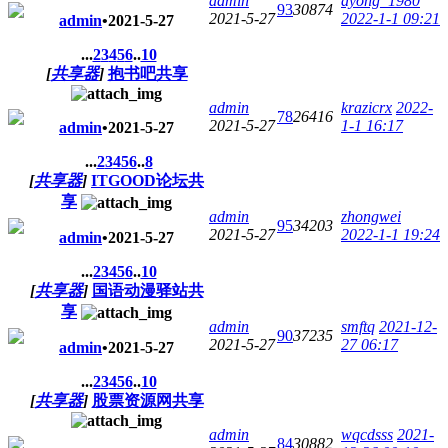
admin
ayong_1980
93
30874
2021-5-27
2022-1-1 09:21
admin
•
2021-5-27
...
2
3
4
5
6
..
10
[
共享器
]
抱书吧共享
admin
krazicrx
2022-
78
26416
2021-5-27
1-1 16:17
admin
•
2021-5-27
...
2
3
4
5
6
..
8
[
共享器
]
ITGOOD论坛共
享
admin
zhongwei
95
34203
2021-5-27
2022-1-1 19:24
admin
•
2021-5-27
...
2
3
4
5
6
..
10
[
共享器
]
国语动漫驿站共
享
admin
smftq
2021-12-
90
37235
2021-5-27
27 06:17
admin
•
2021-5-27
...
2
3
4
5
6
..
10
[
共享器
]
股票资源网共享
admin
wqcdsss
2021-
84
30882