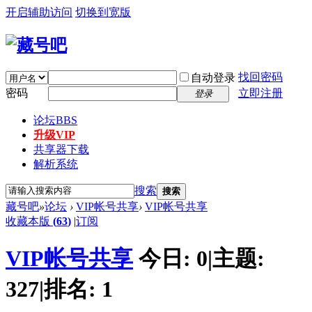
开启辅助访问
切换到宽版
找回密码
自动登录
密码
立即注册
登录
论坛
BBS
升级VIP
共享器下载
解析系统
搜索
搜索
藏号吧
»
论坛
›
VIP帐号共享
›
VIP帐号共享
收藏本版
(
63
)
|
订阅
VIP帐号共享
今日:
0
|
主题:
327
|
排名:
1