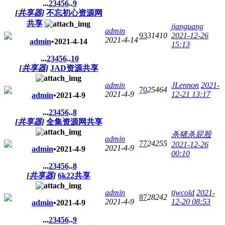
...
2
3
4
5
6
..
9
[
共享器
]
不忘初心资源网
共享
jianguang
admin
93
31410
2021-12-26
2021-4-14
admin
•
2021-4-14
15:13
...
2
3
4
5
6
..
10
[
共享器
]
JAD资源共享
admin
JLennon
2021-
70
25464
2021-4-9
12-21 13:17
admin
•
2021-4-9
...
2
3
4
5
6
..
8
[
共享器
]
全集资源网共享
杀猪杀屁股
admin
77
24255
2021-12-26
2021-4-9
admin
•
2021-4-9
00:10
...
2
3
4
5
6
..
8
[
共享器
]
6k22共享
admin
tjwcold
2021-
87
28242
2021-4-9
12-20 08:53
admin
•
2021-4-9
...
2
3
4
5
6
..
9