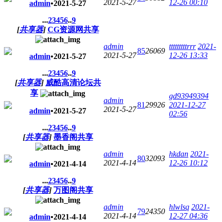
2021-5-27
12-26 00:10
admin
•
2021-5-27
...
2
3
4
5
6
..
9
[
共享器
]
CG资源网共享
admin
tttttttttrrr
2021-
85
26069
2021-5-27
12-26 13:33
admin
•
2021-5-27
...
2
3
4
5
6
..
9
[
共享器
]
威酷高清论坛共
享
gd93949394
admin
81
29926
2021-12-27
2021-5-27
admin
•
2021-5-27
02:56
...
2
3
4
5
6
..
9
[
共享器
]
墨香阁共享
admin
hkdan
2021-
80
32093
2021-4-14
12-26 10:12
admin
•
2021-4-14
...
2
3
4
5
6
..
9
[
共享器
]
万图阁共享
admin
hlwlsq
2021-
79
24350
2021-4-14
12-27 04:36
admin
•
2021-4-14