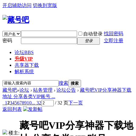
开启辅助访问
切换到宽版
找回密码
自动登录
密码
立即注册
登录
论坛
BBS
升级VIP
共享器下载
解析系统
搜索
搜索
藏号吧
»
论坛
›
站务管理
›
论坛公告
›
藏号吧VIP分享神器下载
地址 分享各类VIP账号 ...
1
2
3
4
5
6
7
8
9
10
... 32
/ 32 页
下一页
返回列表
藏号吧VIP分享神器下载地
楼主: