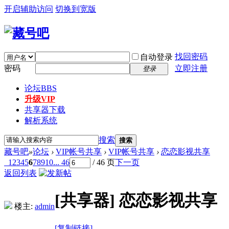
开启辅助访问
切换到宽版
找回密码
自动登录
密码
立即注册
登录
论坛
BBS
升级VIP
共享器下载
解析系统
搜索
搜索
藏号吧
»
论坛
›
VIP帐号共享
›
VIP帐号共享
›
恋恋影视共享
1
2
3
4
5
6
7
8
9
10
... 46
/ 46 页
下一页
返回列表
[共享器]
恋恋影视共享
楼主:
admin
[复制链接]