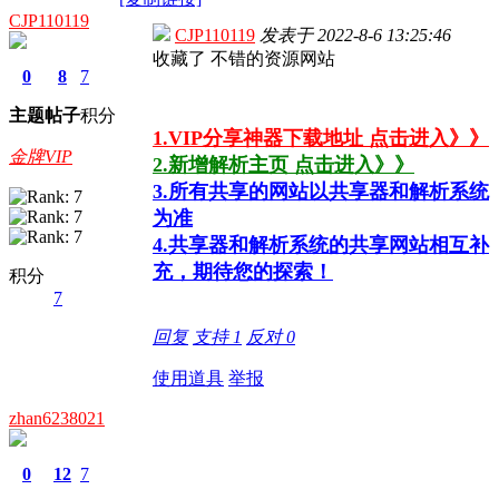
CJP110119
CJP110119
发表于
2022-8-6 13:25:46
收藏了 不错的资源网站
0
8
7
主题
帖子
积分
1.VIP分享神器下载地址 点击进入》》
金牌VIP
2.新增解析主页 点击进入》》
3.所有共享的网站以共享器和解析系统
为准
4.共享器和解析系统的共享网站相互补
充，期待您的探索！
积分
7
回复
支持
1
反对
0
使用道具
举报
zhan6238021
0
12
7