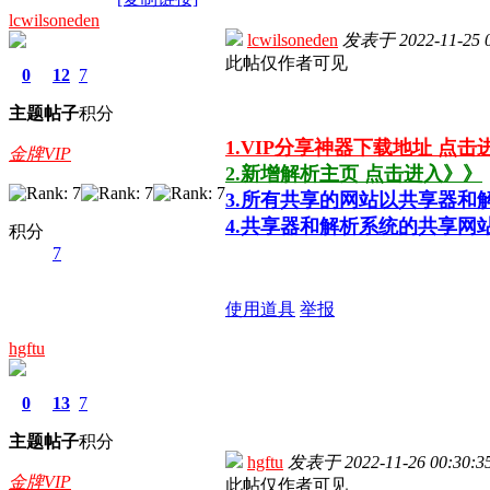
lcwilsoneden
lcwilsoneden
发表于
2022-11-25 
此帖仅作者可见
0
12
7
主题
帖子
积分
1.VIP分享神器下载地址 点击
金牌VIP
2.新增解析主页 点击进入》》
3.所有共享的网站以共享器和
4.共享器和解析系统的共享网
积分
7
使用道具
举报
hgftu
0
13
7
主题
帖子
积分
hgftu
发表于
2022-11-26 00:30:3
金牌VIP
此帖仅作者可见