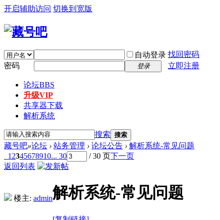
开启辅助访问
切换到宽版
找回密码
自动登录
密码
立即注册
登录
论坛
BBS
升级VIP
共享器下载
解析系统
搜索
搜索
藏号吧
»
论坛
›
站务管理
›
论坛公告
›
解析系统-常见问题
1
2
3
4
5
6
7
8
9
10
... 30
/ 30 页
下一页
返回列表
解析系统-常见问题
楼主:
admin
[复制链接]