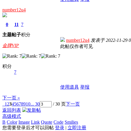
number12u4
0
11
7
主题
帖子
积分
number12u4
发表于
2022-11-29 0
金牌VIP
此帖仅作者可见
积分
7
使用道具
举报
下一页 »
1
2
3
4
5
6
7
8
9
10
... 30
/ 30 页
下一页
返回列表
高级模式
B
Color
Image
Link
Quote
Code
Smilies
您需要登录后才可以回帖
登录
|
立即注册