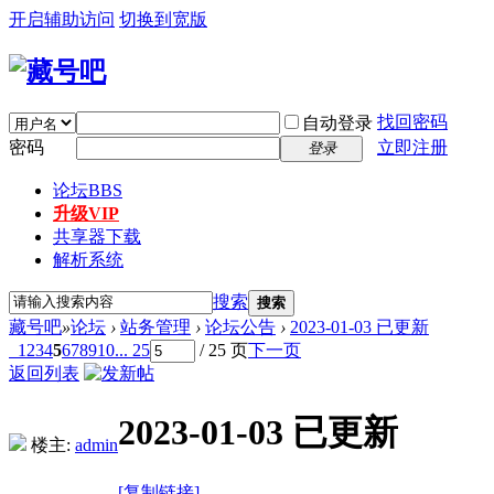
开启辅助访问
切换到宽版
找回密码
自动登录
密码
立即注册
登录
论坛
BBS
升级VIP
共享器下载
解析系统
搜索
搜索
藏号吧
»
论坛
›
站务管理
›
论坛公告
›
2023-01-03 已更新
1
2
3
4
5
6
7
8
9
10
... 25
/ 25 页
下一页
返回列表
2023-01-03 已更新
楼主:
admin
[复制链接]