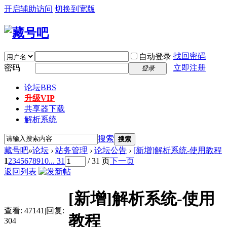
开启辅助访问
切换到宽版
找回密码
自动登录
密码
立即注册
登录
论坛
BBS
升级VIP
共享器下载
解析系统
搜索
搜索
藏号吧
»
论坛
›
站务管理
›
论坛公告
›
[新增]解析系统-使用教程
1
2
3
4
5
6
7
8
9
10
... 31
/ 31 页
下一页
返回列表
[新增]解析系统-使用
查看:
47141
|
回复:
教程
304